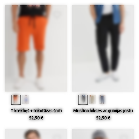
T krekliņš + trikotāžas šorti
Muslīna bikses ar gumijas jostu
52,90 €
52,90 €