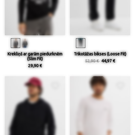
Krekliņš ar garām piedurknēm
Trikotāžas bikses (Loose Fit)
(Slim Fit)
52,90 €
44,97 €
29,90 €