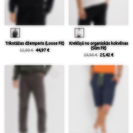
Trikotāžas džemperis (Loose Fit)
Krekliņš no organiskās kokvilnas
(Slim Fit)
52,90 €
44,97 €
29,90 €
25,42 €