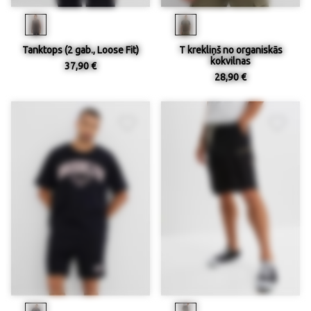
Tanktops (2 gab., Loose Fit)
T krekliņš no organiskās
kokvilnas
37,90 €
28,90 €