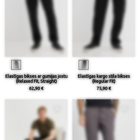
Elastīgas bikses ar gumijas jostu
Elastīgas kargo stila bikses
(Relaxed Fit, Straight)
(Regular Fit)
62,90 €
75,90 €