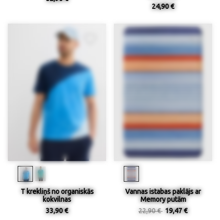
24,90 €
T krekliņš no organiskās
Vannas istabas paklājs ar
kokvilnas
Memory putām
33,90 €
22,90 €
19,47 €