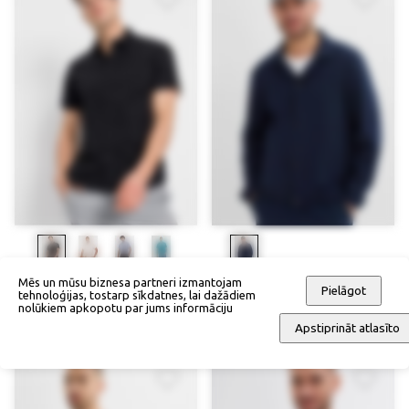
Elastīgs krekls ar īsām
Bluzons
Mēs un mūsu biznesa partneri izmantojam
Pielāgot
tehnoloģijas, tostarp sīkdatnes, lai dažādiem
piedurknēm
75,90 €
nolūkiem apkopotu par jums informāciju
39,90 €
Apstiprināt atlasīto