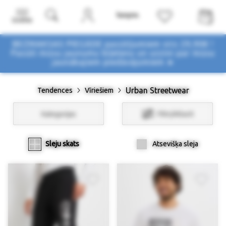
Izvēlne
BEZMAKSAS PIEGĀDE pasūtījumiem virs 29,90€ !
Pasūti mūsu jaunumu biļetenu un uzzini par mūsu
jaunākajiem piedāvājumiem ➤
Urban Streetwear
Tendences
Vīriešiem
Kategorijas
Filtri/Atlasīt
Sleju skats
Atsevišķa sleja