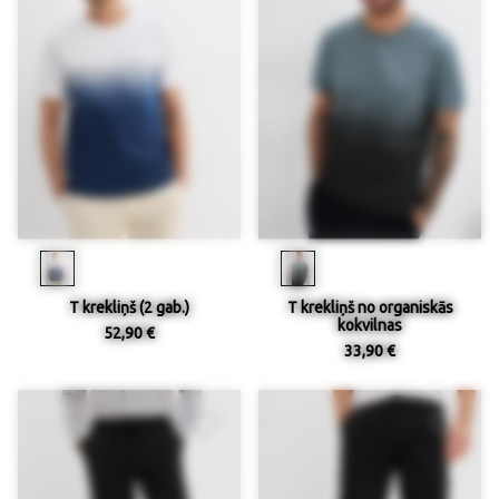
T krekliņš (2 gab.)
T krekliņš no organiskās
kokvilnas
52,90 €
33,90 €