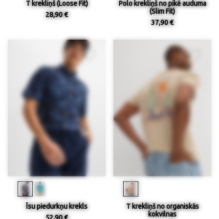
T krekliņš (Loose Fit)
Polo krekliņš no pikē auduma
(Slim Fit)
28,90 €
37,90 €
Īsu piedurkņu krekls
T krekliņš no organiskās
kokvilnas
52,90 €