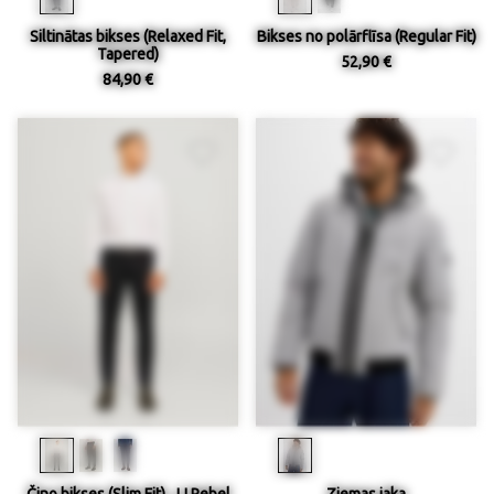
Siltinātas bikses (Relaxed Fit,
Bikses no polārflīsa (Regular Fit)
Tapered)
52,90 €
84,90 €