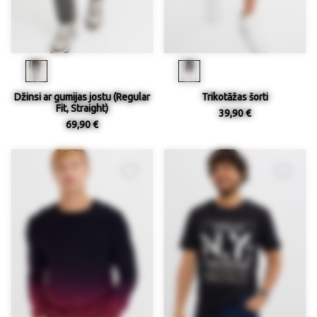
Džinsi ar gumijas jostu (Regular
Trikotāžas šorti
Fit, Straight)
39,90 €
69,90 €