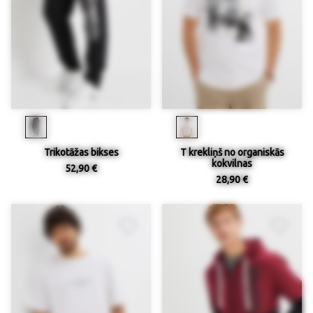
Trikotāžas bikses
T krekliņš no organiskās
kokvilnas
52,90 €
28,90 €