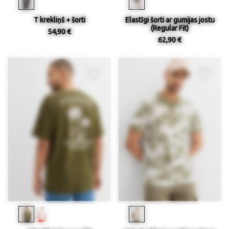
T krekliņš + šorti
Elastīgi šorti ar gumijas jostu
(Regular Fit)
54,90 €
62,90 €