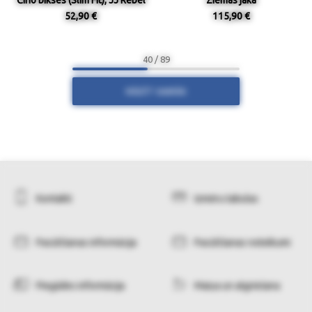
Čino bikses (Slim Fit), JJ Rebel
Ziemas jaka
52,90 €
115,90 €
40 / 89
RĀDĪT VAIRĀK
Kontakti
Izmēru tabulas
Pasūtīšanas informācija
Pasūtīšanas noteikumi
Piegādes informācija
Maiņa un atgriešana