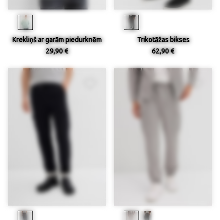
Krekliņš ar garām piedurknēm
Trikotāžas bikses
29,90 €
62,90 €