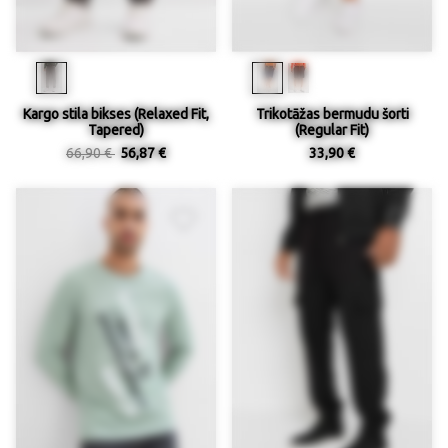
Kargo stila bikses (Relaxed Fit,
Trikotāžas bermudu šorti
Tapered)
(Regular Fit)
66,90 €
56,87 €
33,90 €