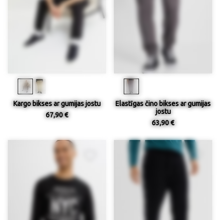
Kargo bikses ar gumijas jostu
Elastīgas čino bikses ar gumijas
jostu
67,90 €
63,90 €