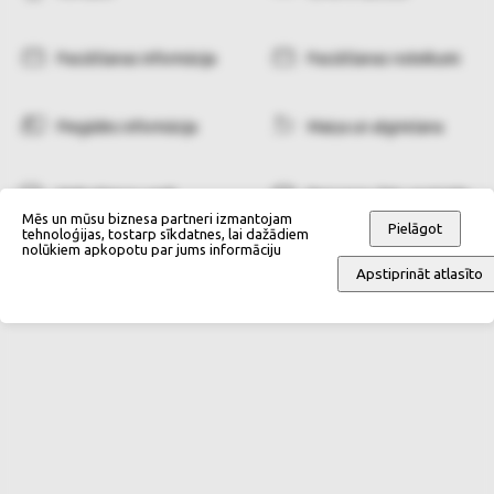
Pasūtīšanas informācija
Pasūtīšanas noteikumi
Piegādes informācija
Maiņa un atgriešana
Maksāšanas veidi
Personas datu apstrāde
Mēs un mūsu biznesa partneri izmantojam
Pielāgot
tehnoloģijas, tostarp sīkdatnes, lai dažādiem
nolūkiem apkopotu par jums informāciju
Apstiprināt atlasīto