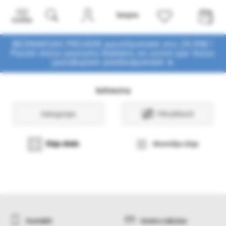
Izvēlne
BEZMAKSAS PIEGĀDE pasūtījumiem virs 29,90€ !
Pasūti mūsu jaunumu biļetenu un uzzini par mūsu
jaunākajiem piedāvājumiem ➤
Iedvesma
Kategorijas
Filtri/Atlasīt
Sleju skats
Atsevišķa sleja
Kontakti
Izmēru tabulas