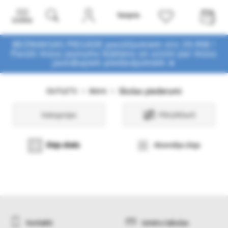
Izvēlne
BEZMAKSAS PIEGĀDE pasūtījumiem virs 29,90€ !
Pasūti mūsu jaunumu biļetenu un uzzini par mūsu
jaunākajiem piedāvājumiem ➤
Skolas piederumi
OUTLETS
Bērni
Kategorijas
Filtri/Atlasīt
Sleju skats
Atsevišķa sleja
Kontakti
Izmēru tabulas