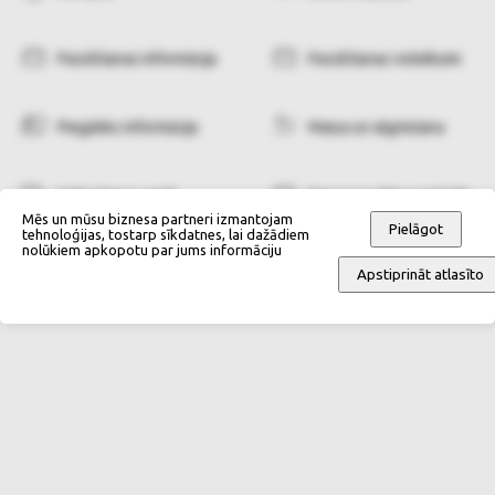
Pasūtīšanas informācija
Pasūtīšanas noteikumi
Piegādes informācija
Maiņa un atgriešana
Maksāšanas veidi
Personas datu apstrāde
Mēs un mūsu biznesa partneri izmantojam
Pielāgot
tehnoloģijas, tostarp sīkdatnes, lai dažādiem
nolūkiem apkopotu par jums informāciju
Apstiprināt atlasīto